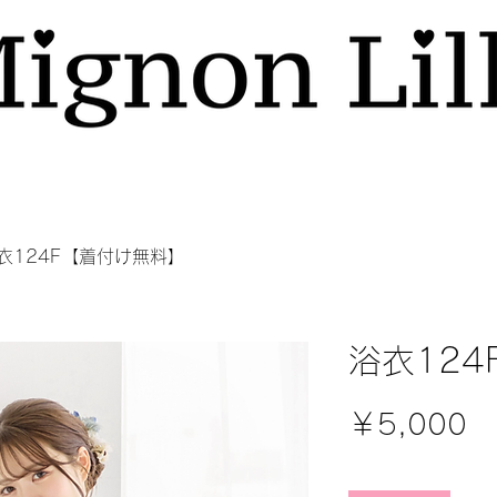
衣124F【着付け無料】
浴衣12
価
￥5,000
格
数量
*